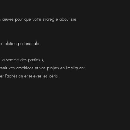
n œuvre pour que votre stratégie aboutisse.
e relation partenariale.
 à la somme des parties »,
tenir vos ambitions et vos projets en impliquant
r l’adhésion et relever les défis !