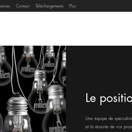
rences
Contact
Téléchargements
Plus
Kiméra Stratégies
Le posit
Une équipe de spécialist
et la réussite de vos proj