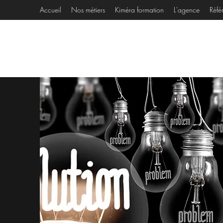
Accueil
Nos métiers
Kiméra formation
L'agence
Réfé